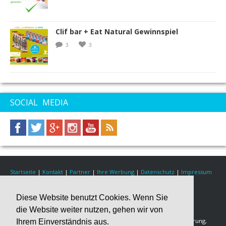
Clif bar + Eat Natural Gewinnspiel
3
3
SOCIAL MEDIA
Startseite
|
Kontakt
|
Partner
|
Ihre Werbung
|
Datenschutz
|
Impressum
© 2018 Healthy Fitness Nutrition
Diese Website benutzt Cookies. Wenn Sie
Über Healthy Fitness Nutrition
die Website weiter nutzen, gehen wir von
Wir veröffentlichen Fitness Rezepte für eine gesunde Fitness-Ernährung,
Ihrem Einverständnis aus.