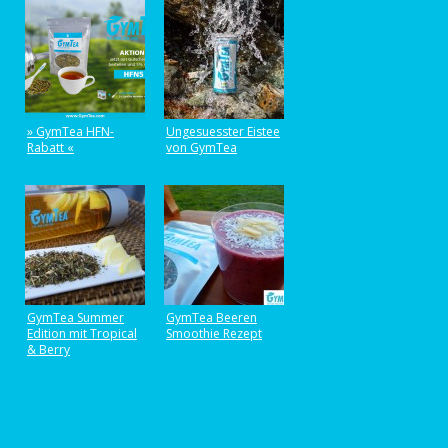
» GymTea HFN-
Ungesuesster Eistee
Rabatt «
von GymTea
GymTea Summer
GymTea Beeren
Edition mit Tropical
Smoothie Rezept
& Berry