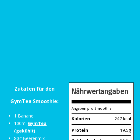
Zutaten für den
Nährwertangaben
GymTea Smoothie:
Angaben pro Smoothie
1 Banane
Kalorien
247 kcal
100ml
GymTea
Protein
19.5g
(gekühlt)
80g Beerenmix