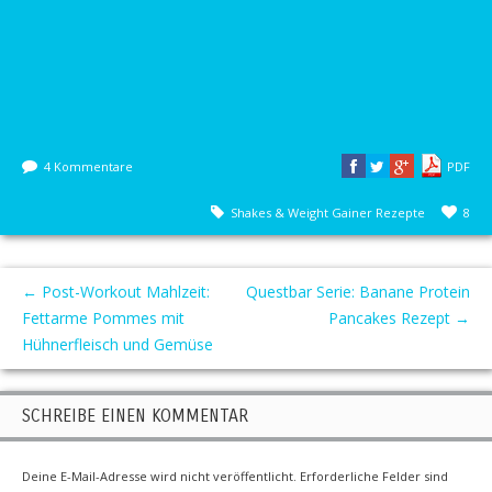
4 Kommentare
PDF
Shakes & Weight Gainer Rezepte
8
←
Post-Workout Mahlzeit:
Questbar Serie: Banane Protein
Fettarme Pommes mit
Pancakes Rezept
→
Hühnerfleisch und Gemüse
SCHREIBE EINEN KOMMENTAR
Deine E-Mail-Adresse wird nicht veröffentlicht.
Erforderliche Felder sind