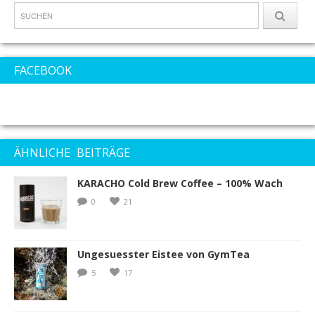
FACEBOOK
ÄHNLICHE BEITRÄGE
KARACHO Cold Brew Coffee – 100% Wach
0
21
Ungesuesster Eistee von GymTea
5
17