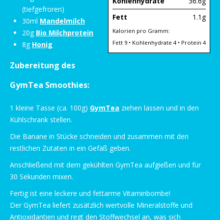
Kohlenhydrate
36.6g
(tiefgefroren)
Fett
1.1g
30ml
Mandelmilch
Kalorien pro Gramm:
20g
Bio Milchprotein
Fett 9 • Kohlenhydrate 4 • Protein 4
8g
Honig
Zubereitung des
GymTea Smoothies:
1 kleine Tasse (ca. 100g)
GymTea
ziehen lassen und in den
Kühlschrank stellen.
Die Banane in Stücke schneiden und zusammen mit den
restlichen Zutaten in ein Gefäß geben.
Anschließend mit dem gekühlten GymTea aufgießen und für
30 Sekunden mixen.
Fertig ist eine leckere und fettarme Vitaminbombe!
Der GymTea liefert zusätzlich wertvolle Mineralstoffe und
Antioxidantien und regt den Stoffwechsel an, was sich