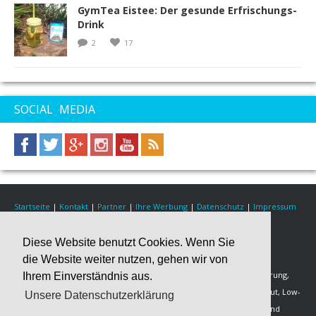
GymTea Eistee: Der gesunde Erfrischungs-
Drink
2
17
SOCIAL MEDIA
Startseite
|
Kontakt
|
Partner
|
Ihre Werbung
|
Datenschutz
|
Impressum
© 2018 Healthy Fitness Nutrition
Diese Website benutzt Cookies. Wenn Sie
Über Healthy Fitness Nutrition
die Website weiter nutzen, gehen wir von
Wir veröffentlichen Fitness Rezepte für eine gesunde Fitness-Ernährung,
Ihrem Einverständnis aus.
Muskelaufbau oder Fettverbrennung in den Kategorien Post-Workout, Low-
Unsere Datenschutzerklärung
Carb, Shakes & Weight Gainer, Fitness-Desserts, Fitness-Frühstück und